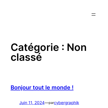
Aller
au
contenu
Catégorie :
Non
classé
Bonjour tout le monde !
Juin 11, 2024
—
cybergraphik
par